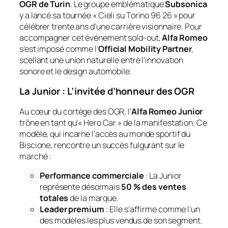
OGR de Turin
. Le groupe emblématique
Subsonica
y a lancé sa tournée «
Cieli su Torino 96 26
» pour
célébrer trente ans d’une carrière visionnaire. Pour
accompagner cet événement sold-out,
Alfa Romeo
s’est imposé comme l’
Official Mobility Partner
,
scellant une union naturelle entre l’innovation
sonore et le design automobile.
La Junior : L’invitée d’honneur des OGR
Au cœur du cortège des OGR, l’
Alfa Romeo Junior
trône en tant qu’« Hero Car » de la manifestation. Ce
modèle, qui incarne l’accès au monde sportif du
Biscione, rencontre un succès fulgurant sur le
marché :
Performance commerciale
: La Junior
représente désormais
50 % des ventes
totales
de la marque.
Leader premium
: Elle s’affirme comme l’un
des modèles les plus vendus de son segment.