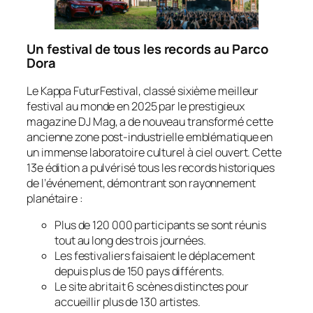
Un festival de tous les records au Parco
Dora
Le Kappa FuturFestival, classé sixième meilleur
festival au monde en 2025 par le prestigieux
magazine
DJ Mag
, a de nouveau transformé cette
ancienne zone post-industrielle emblématique en
un immense laboratoire culturel à ciel ouvert. Cette
13e édition a pulvérisé tous les records historiques
de l’événement, démontrant son rayonnement
planétaire :
Plus de 120 000 participants se sont réunis
tout au long des trois journées.
Les festivaliers faisaient le déplacement
depuis plus de 150 pays différents.
Le site abritait 6 scènes distinctes pour
accueillir plus de 130 artistes.