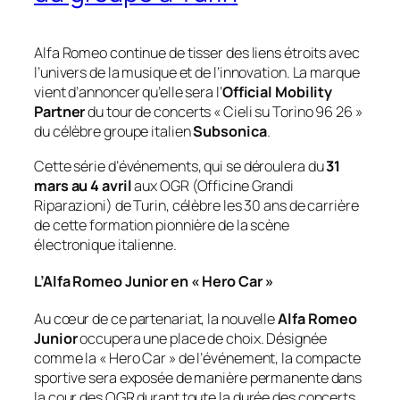
Alfa Romeo continue de tisser des liens étroits avec
l’univers de la musique et de l’innovation. La marque
vient d’annoncer qu’elle sera l’
Official Mobility
Partner
du tour de concerts « Cieli su Torino 96 26 »
du célèbre groupe italien
Subsonica
.
Cette série d’événements, qui se déroulera du
31
mars au 4 avril
aux OGR (Officine Grandi
Riparazioni) de Turin, célèbre les 30 ans de carrière
de cette formation pionnière de la scène
électronique italienne.
L’Alfa Romeo Junior en « Hero Car »
Au cœur de ce partenariat, la nouvelle
Alfa Romeo
Junior
occupera une place de choix. Désignée
comme la « Hero Car » de l’événement, la compacte
sportive sera exposée de manière permanente dans
la cour des OGR durant toute la durée des concerts.