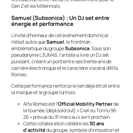
Gen Z et les Millennials.
Samuel (Subsonica) : Un DJ set entre
énergie et performance
L’invité d’honneur de cet événement dominical
n’était autre que
Samuel
, le frontman
emblématique du groupe
Subsonica
. Sous son
pseudonyme L3UM4S, l’artiste a livré un DJ set
puissant, créant un pont entre ses trente ans de
carrière électronique et le caractère viscéral d’Alfa
Romeo.
Cette performance renforce le lien déjà étroit entre
la marque et le groupe turinois :
Alfa Romeo est l’
Official Mobility Partner
de
la tournée (déjà sold out) « Cieli su Torino 96
26 » prévue du 31 mars au 4 avril prochain.
Cette collaboration célèbre les
30 ans
d’activité
du groupe, symbole d’innovation et