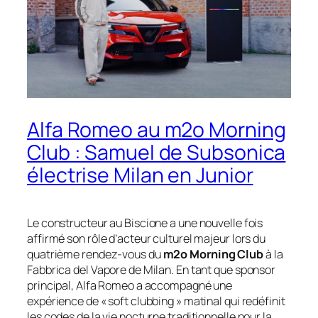
Alfa Romeo au m2o Morning
Club : Samuel de Subsonica
électrise Milan en Junior
Le constructeur au Biscione a une nouvelle fois
affirmé son rôle d’acteur culturel majeur lors du
quatrième rendez-vous du
m2o Morning Club
à la
Fabbrica del Vapore de Milan. En tant que sponsor
principal, Alfa Romeo a accompagné une
expérience de « soft clubbing » matinal qui redéfinit
les codes de la vie nocturne traditionnelle pour la