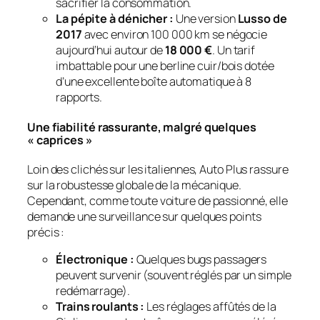
sacrifier la consommation.
La pépite à dénicher :
Une version
Lusso de
2017
avec environ 100 000 km se négocie
aujourd’hui autour de
18 000 €
. Un tarif
imbattable pour une berline cuir/bois dotée
d’une excellente boîte automatique à 8
rapports.
Une fiabilité rassurante, malgré quelques
« caprices »
Loin des clichés sur les italiennes, Auto Plus rassure
sur la robustesse globale de la mécanique.
Cependant, comme toute voiture de passionné, elle
demande une surveillance sur quelques points
précis :
Électronique :
Quelques bugs passagers
peuvent survenir (souvent réglés par un simple
redémarrage).
Trains roulants :
Les réglages affûtés de la