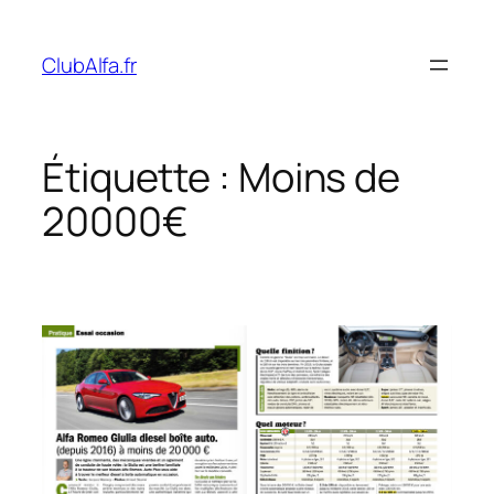
Aller
au
ClubAlfa.fr
contenu
Étiquette :
Moins de
20000€