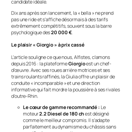
candidate idéale.
Dix ans après son lancement, la « bella » ne prend
pas une ride et s’affiche désormais à des tarifs
extrêmement compétitifs, souvent sous la barre
psychologique des
20 000 €
.
Le plaisir « Giorgio » à prix cassé
L’article souligne ce que nous, Alfistes, clamons
depuis 2016 : la plateforme
Giorgio
est un chef-
d’œuvre. Avec ses roues arrière motrices et ses
trains roulants raffinés, la Giulia offre un plaisir de
conduite « incomparable » et une direction
informative qui fait mordre la poussière à ses rivales
d’outre-Rhin.
Le cœur de gamme recommandé :
Le
moteur
2.2 Diesel de 180 ch
est désigné
comme le meilleur compromis. Il s’adapte
parfaitement au dynamisme du châssis sans