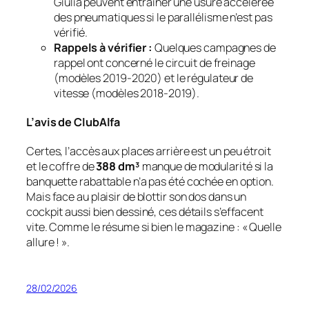
Giulia peuvent entraîner une usure accélérée
des pneumatiques si le parallélisme n’est pas
vérifié.
Rappels à vérifier :
Quelques campagnes de
rappel ont concerné le circuit de freinage
(modèles 2019-2020) et le régulateur de
vitesse (modèles 2018-2019).
L’avis de ClubAlfa
Certes, l’accès aux places arrière est un peu étroit
et le coffre de
388 dm³
manque de modularité si la
banquette rabattable n’a pas été cochée en option.
Mais face au plaisir de blottir son dos dans un
cockpit aussi bien dessiné, ces détails s’effacent
vite. Comme le résume si bien le magazine :
« Quelle
allure ! »
.
28/02/2026