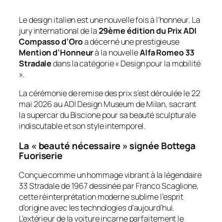
Le design italien est une nouvelle fois à l’honneur. La
jury international de la
29ème édition du Prix ADI
Compasso d’Oro
a décerné une prestigieuse
Mention d’Honneur
à la nouvelle
Alfa Romeo 33
Stradale
dans la catégorie « Design pour la mobilité
».
La cérémonie de remise des prix s’est déroulée le 22
mai 2026 au
ADI Design Museum
de Milan, sacrant
la supercar du Biscione pour sa beauté sculpturale
indiscutable et son style intemporel.
La « beauté nécessaire » signée Bottega
Fuoriserie
Conçue comme un hommage vibrant à la légendaire
33 Stradale de 1967 dessinée par Franco Scaglione,
cette réinterprétation moderne sublime l’esprit
d’origine avec les technologies d’aujourd’hui.
L’extérieur de la voiture incarne parfaitement le