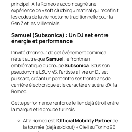
principal, Alfa Romeo a accompagné une
expérience de « soft clubbing » matinal qui redéfinit
les codes de la vie nocturne traditionnelle pour la
Gen Z et les Millennials.
Samuel (Subsonica) : Un DJ set entre
énergie et performance
L’invité d’honneur de cet événement dominical
n’était autre que
Samuel
, le frontman
emblématique du groupe
Subsonica
. Sous son
pseudonyme L3UM4S, l’artiste a livré un DJ set
puissant, créant un pont entre ses trente ans de
carrière électronique et le caractère viscéral d’Alfa
Romeo.
Cette performance renforce le lien déjà étroit entre
la marque et le groupe turinois :
Alfa Romeo est l’
Official Mobility Partner
de
la tournée (déjà sold out) « Cieli su Torino 96