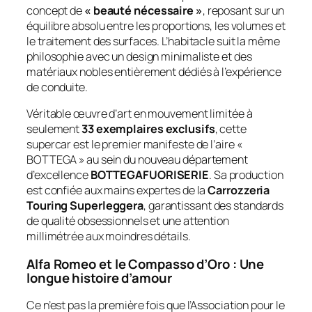
concept de
« beauté nécessaire »
, reposant sur un
équilibre absolu entre les proportions, les volumes et
le traitement des surfaces. L’habitacle suit la même
philosophie avec un design minimaliste et des
matériaux nobles entièrement dédiés à l’expérience
de conduite.
Véritable œuvre d’art en mouvement limitée à
seulement
33 exemplaires exclusifs
, cette
supercar est le premier manifeste de l’aire «
BOTTEGA » au sein du nouveau département
d’excellence
BOTTEGAFUORISERIE
. Sa production
est confiée aux mains expertes de la
Carrozzeria
Touring Superleggera
, garantissant des standards
de qualité obsessionnels et une attention
millimétrée aux moindres détails.
Alfa Romeo et le Compasso d’Oro : Une
longue histoire d’amour
Ce n’est pas la première fois que l’Association pour le