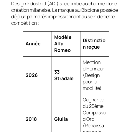
Design Industriel (ADI) succombe au charme d’une
création milanaise. La marque au Biscione possède
déjà un palmarès impressionnant au sein de cette
compétition :
Modèle
Distinctio
Année
Alfa
n reçue
Romeo
Mention
d’Honneur
33
2026
(Design
Stradale
pour la
mobilité)
Gagnante
du 25ème
Compasso
2018
Giulia
d’Oro
(Renaissa
nce de la