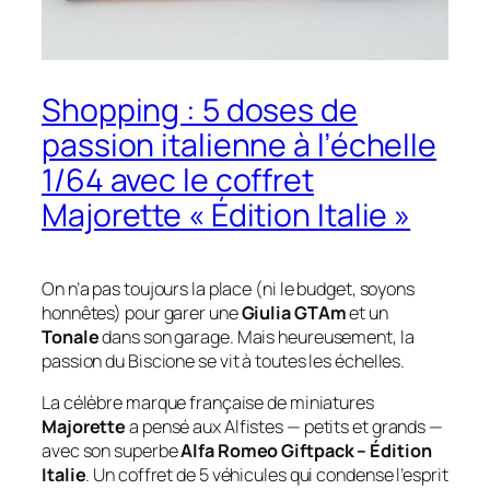
Shopping : 5 doses de
passion italienne à l’échelle
1/64 avec le coffret
Majorette « Édition Italie »
On n’a pas toujours la place (ni le budget, soyons
honnêtes) pour garer une
Giulia GTAm
et un
Tonale
dans son garage. Mais heureusement, la
passion du
Biscione
se vit à toutes les échelles.
La célèbre marque française de miniatures
Majorette
a pensé aux Alfistes — petits et grands —
avec son superbe
Alfa Romeo Giftpack – Édition
Italie
. Un coffret de 5 véhicules qui condense l’esprit