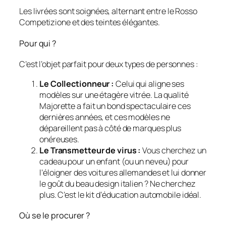
Les livrées sont soignées, alternant entre le
Rosso
Competizione
et des teintes élégantes.
Pour qui ?
C’est l’objet parfait pour deux types de personnes :
Le Collectionneur :
Celui qui aligne ses
modèles sur une étagère vitrée. La qualité
Majorette a fait un bond spectaculaire ces
dernières années, et ces modèles ne
dépareillent pas à côté de marques plus
onéreuses.
Le Transmetteur de virus :
Vous cherchez un
cadeau pour un enfant (ou un neveu) pour
l’éloigner des voitures allemandes et lui donner
le goût du beau design italien ? Ne cherchez
plus. C’est le kit d’éducation automobile idéal.
Où se le procurer ?