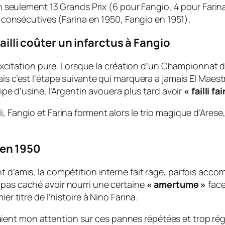
en seulement 13 Grands Prix (6 pour Fangio, 4 pour Farin
 consécutives (Farina en 1950, Fangio en 1951).
failli coûter un infarctus à Fangio
tation pure. Lorsque la création d’un Championnat du 
ais c’est l’étape suivante qui marquera à jamais
El Maest
uipe d’usine, l’Argentin avouera plus tard avoir
« failli f
i, Fangio et Farina forment alors le trio magique d’Ares
en 1950
nt d’amis, la compétition interne fait rage, parfois ac
’a pas caché avoir nourri une certaine
« amertume »
face
er titre de l’histoire à Nino Farina.
aient mon attention sur ces pannes répétées et trop régul