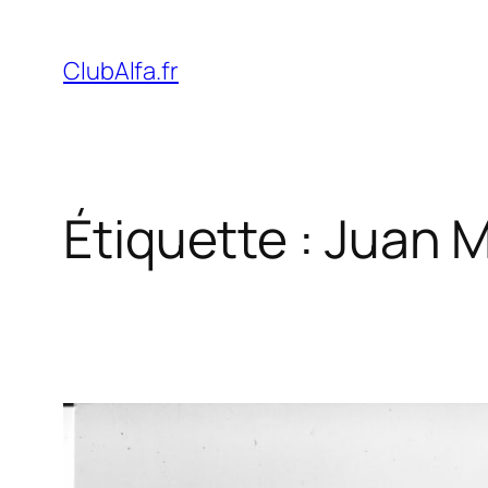
Aller
au
ClubAlfa.fr
contenu
Étiquette :
Juan M