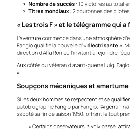
Nombre de succès
: 10 victoires au total 
Titres mondiaux
: 2 couronnes des pilotes
« Les trois F » et le télégramme qui a 
L’aventure commence dans une atmosphère d’exci
Fangio qualifie la nouvelle d’
« électrisante »
. M
direction d’Alfa Romeo l’invitant à rejoindre l’éq
Aux côtés du vétéran d’avant-guerre Luigi Fagiol
»
.
Soupçons mécaniques et amertume 
Si les deux hommes se respectent et se qualifie
autobiographie
Fangio par Fangio
, l’Argentin n
saboté sa fin de saison 1950, offrant le tout premi
« Certains observateurs, à voix basse, attir