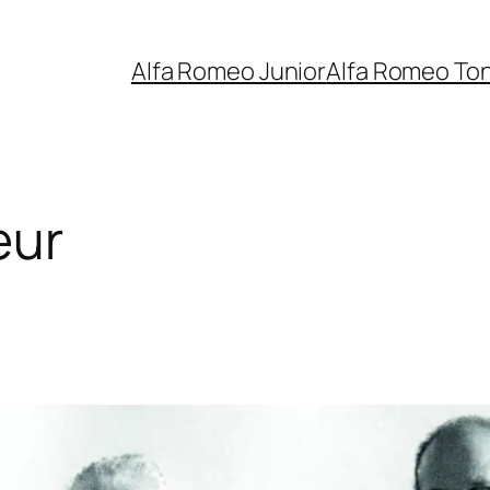
Alfa Romeo Junior
Alfa Romeo To
eur