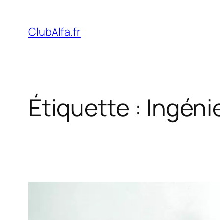
Aller
au
ClubAlfa.fr
contenu
Étiquette :
Ingéni