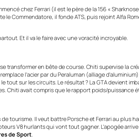
mencé chez Ferrari (il est le père de la 156 « Sharkno
uitte le Commendatore, il fonde ATS, puis rejoint Alfa Ro
rtout. Et il va le faire avec une voracité incroyable.
a se transformer en bête de course. Chiti supervise la cré
on remplace l’acier par du Peraluman (alliage d’aluminiu
 le tout sur les circuits. Le résultat ? La GTA devient
 Chiti avait compris que le rapport poids/puissance éta
e tourisme. Il veut battre Porsche et Ferrari au plus hau
teurs V8 hurlants qui vont tout gagner. L’apogée arriv
es de Sport
.