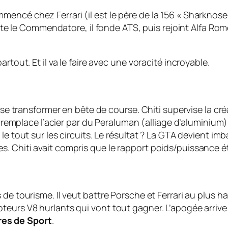
mencé chez Ferrari (il est le père de la 156 « Sharkno
uitte le Commendatore, il fonde ATS, puis rejoint Alfa Ro
rtout. Et il va le faire avec une voracité incroyable.
a se transformer en bête de course. Chiti supervise la cré
on remplace l’acier par du Peraluman (alliage d’aluminiu
 le tout sur les circuits. Le résultat ? La GTA devient
 Chiti avait compris que le rapport poids/puissance éta
e tourisme. Il veut battre Porsche et Ferrari au plus hau
teurs V8 hurlants qui vont tout gagner. L’apogée arriv
es de Sport
.