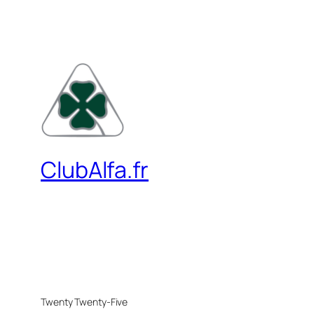
ClubAlfa.fr
Twenty Twenty-Five