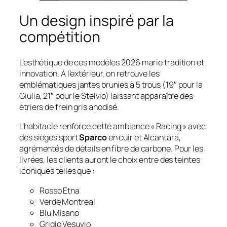
Un design inspiré par la
compétition
L’esthétique de ces modèles 2026 marie tradition et
innovation. À l’extérieur, on retrouve les
emblématiques jantes brunies à 5 trous (19″ pour la
Giulia, 21″ pour le Stelvio) laissant apparaître des
étriers de frein gris anodisé.
L’habitacle renforce cette ambiance « Racing » avec
des sièges sport
Sparco
en cuir et Alcantara,
agrémentés de détails en fibre de carbone. Pour les
livrées, les clients auront le choix entre des teintes
iconiques telles que :
Rosso Etna
Verde Montreal
Blu Misano
Grigio Vesuvio