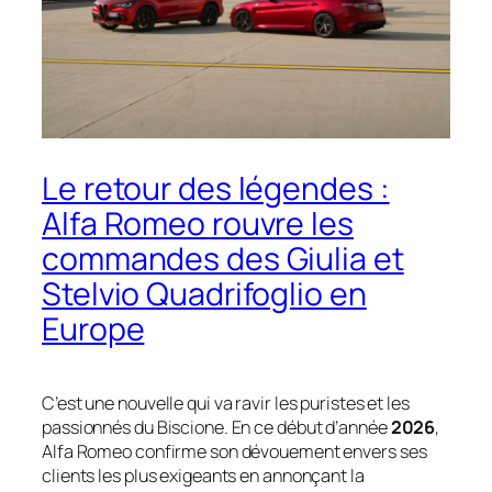
Le retour des légendes :
Alfa Romeo rouvre les
commandes des Giulia et
Stelvio Quadrifoglio en
Europe
C’est une nouvelle qui va ravir les puristes et les
passionnés du Biscione. En ce début d’année
2026
,
Alfa Romeo confirme son dévouement envers ses
clients les plus exigeants en annonçant la