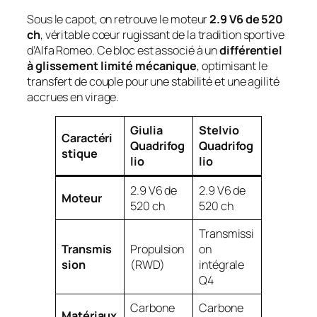
Sous le capot, on retrouve le moteur
2.9 V6 de 520
ch
, véritable cœur rugissant de la tradition sportive
d’Alfa Romeo. Ce bloc est associé à un
différentiel
à glissement limité mécanique
, optimisant le
transfert de couple pour une stabilité et une agilité
accrues en virage.
Giulia
Stelvio
Caractéri
Quadrifog
Quadrifog
stique
lio
lio
2.9 V6 de
2.9 V6 de
Moteur
520 ch
520 ch
Transmissi
Transmis
Propulsion
on
sion
(RWD)
intégrale
Q4
Carbone
Carbone
Matériaux