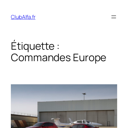
Aller
au
ClubAlfa.fr
contenu
Étiquette :
Commandes Europe