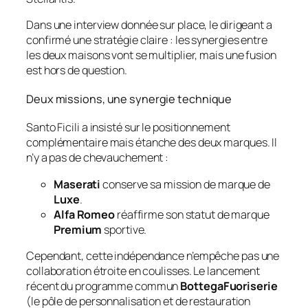
Dans une interview donnée sur place, le dirigeant a
confirmé une stratégie claire : les synergies entre
les deux maisons vont se multiplier, mais une fusion
est hors de question.
Deux missions, une synergie technique
Santo Ficili a insisté sur le positionnement
complémentaire mais étanche des deux marques. Il
n’y a pas de chevauchement :
Maserati
conserve sa mission de marque de
Luxe
.
Alfa Romeo
réaffirme son statut de marque
Premium
sportive.
Cependant, cette indépendance n’empêche pas une
collaboration étroite en coulisses. Le lancement
récent du programme commun
BottegaFuoriserie
(le pôle de personnalisation et de restauration