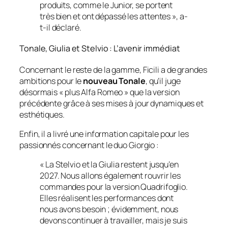
produits, comme le Junior, se portent
très bien et ont dépassé les attentes »
, a-
t-il déclaré.
Tonale, Giulia et Stelvio : L’avenir immédiat
Concernant le reste de la gamme, Ficili a de grandes
ambitions pour le
nouveau Tonale
, qu’il juge
désormais
« plus Alfa Romeo »
que la version
précédente grâce à ses mises à jour dynamiques et
esthétiques.
Enfin, il a livré une information capitale pour les
passionnés concernant le duo Giorgio :
« La Stelvio et la Giulia restent jusqu’en
2027. Nous allons également rouvrir les
commandes pour la version Quadrifoglio.
Elles réalisent les performances dont
nous avons besoin ; évidemment, nous
devons continuer à travailler, mais je suis