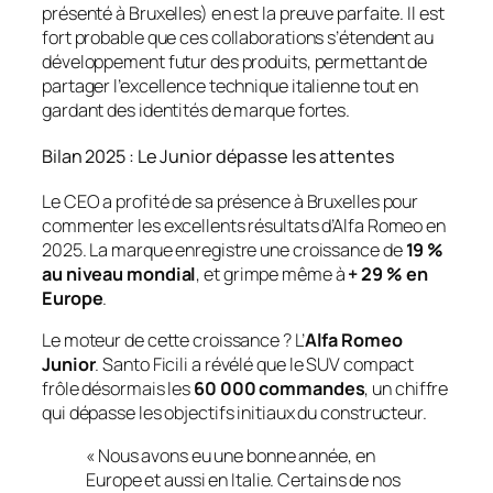
présenté à Bruxelles) en est la preuve parfaite. Il est
fort probable que ces collaborations s’étendent au
développement futur des produits, permettant de
partager l’excellence technique italienne tout en
gardant des identités de marque fortes.
Bilan 2025 : Le Junior dépasse les attentes
Le CEO a profité de sa présence à Bruxelles pour
commenter les excellents résultats d’Alfa Romeo en
2025. La marque enregistre une croissance de
19 %
au niveau mondial
, et grimpe même à
+ 29 % en
Europe
.
Le moteur de cette croissance ? L’
Alfa Romeo
Junior
. Santo Ficili a révélé que le SUV compact
frôle désormais les
60 000 commandes
, un chiffre
qui dépasse les objectifs initiaux du constructeur.
« Nous avons eu une bonne année, en
Europe et aussi en Italie. Certains de nos