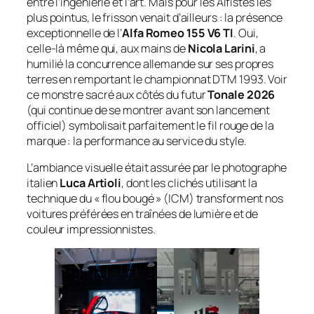
entre l’ingénierie et l’art. Mais pour les Alfistes les
plus pointus, le frisson venait d’ailleurs : la présence
exceptionnelle de l’
Alfa Romeo 155 V6 TI
. Oui,
celle-là même qui, aux mains de
Nicola Larini
, a
humilié la concurrence allemande sur ses propres
terres en remportant le championnat DTM 1993. Voir
ce monstre sacré aux côtés du futur
Tonale 2026
(qui continue de se montrer avant son lancement
officiel) symbolisait parfaitement le fil rouge de la
marque : la performance au service du style.
L’ambiance visuelle était assurée par le photographe
italien
Luca Artioli
, dont les clichés utilisant la
technique du « flou bougé » (ICM) transforment nos
voitures préférées en traînées de lumière et de
couleur impressionnistes.