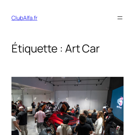
Aller
au
ClubAlfa.fr
contenu
Étiquette :
Art Car