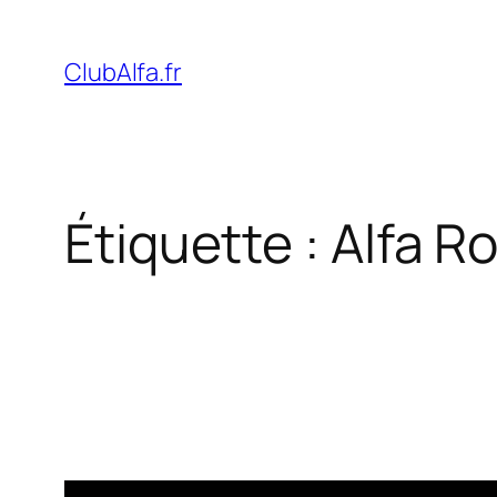
Aller
au
ClubAlfa.fr
contenu
Étiquette :
Alfa R