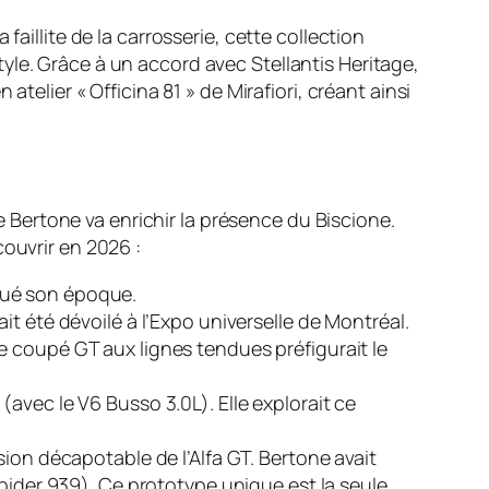
aillite de la carrosserie, cette collection
yle. Grâce à un accord avec Stellantis Heritage,
telier « Officina 81 » de Mirafiori, créant ainsi
de Bertone va enrichir la présence du
Biscione
.
couvrir en 2026 :
qué son époque.
it été dévoilé à l’Expo universelle de Montréal.
ce coupé GT aux lignes tendues préfigurait le
(avec le V6 Busso 3.0L). Elle explorait ce
sion décapotable de l’Alfa GT. Bertone avait
Spider 939). Ce prototype unique est la seule