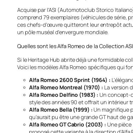
Acquise par l’ASI (Automotoclub Storico Italiano)
comprend 79 exemplaires (véhicules de série, pr
ces chefs-d’œuvre quitteront leur entrepôt actuel 
un pôle muséal d’envergure mondiale.
Quelles sont les Alfa Romeo de la Collection AS
Si le Heritage Hub abrite déjà une formidable col
Voici les modèles Alfa Romeo spécifiques qui fon
Alfa Romeo 2600 Sprint (1964) :
L’élégan
Alfa Romeo Montreal (1970) :
La version d
Alfa Romeo Delfino (1983) :
Un concept-ca
style des années 90 et offrait un intérieur t
Alfa Romeo Bella (1999) :
Un magnifique pr
qu’aurait pu être une grande GT haut de ga
Alfa Romeo GT Cabrio (2003) :
Une pièce u
proposé cette variante à la direction d’Alf