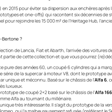
 en 2015 pour éviter sa dispersion aux enchères après la f
ototypes et one-offs) qui racontent six décennies de st
pour rejoindre les 15 000 m² de l’Heritage Hub, l’ancien a
I-Bertone ?
lection de Lancia, Fiat et Abarth, l’arrivée des voitures 
t partie de cette collection et que vous pourrez (re)dé
ce pure des années 60, un coupé 6 cylindres qui a mar
e série de la supercar à moteur V8, dont le prototype ava
r unique et méconnu. Basé sur le châssis de l’
Alfa 6
, 
rès luxueux.
ototype de coupé 2+2 basé sur le châssis de l’
Alfa 166
mme Alfa au tournant du millénaire.
nique très intéressante. Il s’agit du prototype de la ver
a Romeo, qui l’a malheureusement refusée (préférant le 