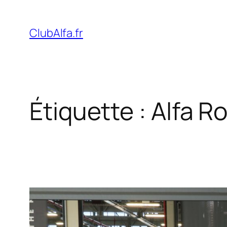
Aller
au
ClubAlfa.fr
contenu
Étiquette :
Alfa R