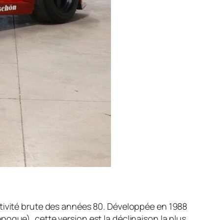
rtivité brute des années 80. Développée en 1988
oque), cette version est la déclinaison la plus