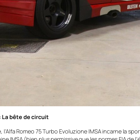
La bête de circuit
, l’Alfa Romeo 75 Turbo Evoluzione IMSA incarne la spo
e IMSA (bien plus permissive que les normes FIA de l’ép