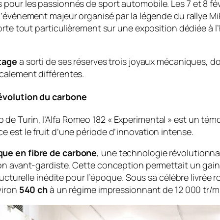
pour les passionnés de sport automobile. Les 7 et 8 fév
 l’événement majeur organisé par la légende du rallye Mik
rte tout particulièrement sur une exposition dédiée à l’
itage
a sorti de ses réserves trois joyaux mécaniques, d
calement différentes.
révolution du carbone
b
de Turin, l’Alfa Romeo 182 « Experimental » est un témoin
 est le fruit d’une période d’innovation intense.
ue en fibre de carbone
, une technologie révolutionna
on avant-gardiste. Cette conception permettait un gain 
ucturelle inédite pour l’époque. Sous sa célèbre livrée r
viron
540 ch
à un régime impressionnant de 12 000 tr/m