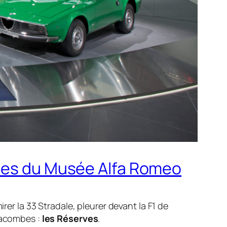
hées du Musée Alfa Romeo
rer la 33 Stradale, pleurer devant la F1 de
atacombes :
les Réserves
.