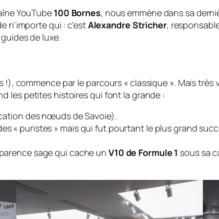
chaîne YouTube
100 Bornes
, nous emmène dans sa dernièr
de n’importe qui : c’est
Alexandre Stricher
, responsabl
 guides de luxe.
 !), commence par le parcours « classique ». Mais très vi
les petites histoires qui font la grande :
fication des nœuds de Savoie).
es « puristes » mais qui fut pourtant le plus grand suc
’apparence sage qui cache un
V10 de Formule 1
sous sa ca