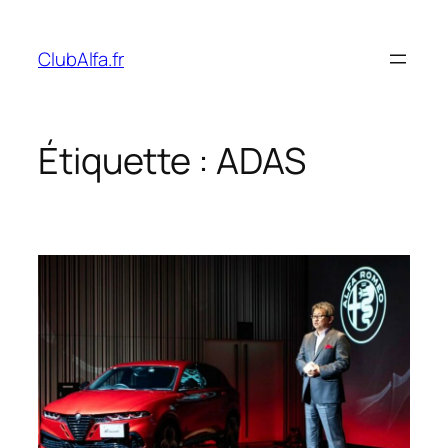
Aller
au
ClubAlfa.fr
contenu
Étiquette :
ADAS