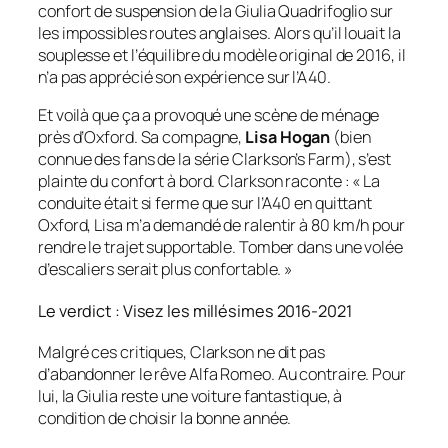
confort de suspension de la Giulia Quadrifoglio sur
les impossibles routes anglaises. Alors qu’il louait la
souplesse et l’équilibre du modèle original de 2016, il
n’a pas apprécié son expérience sur l’A40.
Et voilà que ça a provoqué une scène de ménage
près d’Oxford. Sa compagne,
Lisa Hogan
(bien
connue des fans de la série
Clarkson’s Farm
), s’est
plainte du confort à bord. Clarkson raconte :
« La
conduite était si ferme que sur l’A40 en quittant
Oxford, Lisa m’a demandé de ralentir à 80 km/h pour
rendre le trajet supportable. Tomber dans une volée
d’escaliers serait plus confortable. »
Le verdict : Visez les millésimes 2016-2021
Malgré ces critiques, Clarkson ne dit pas
d’abandonner le rêve Alfa Romeo. Au contraire. Pour
lui, la Giulia reste une voiture fantastique, à
condition de choisir la bonne année.