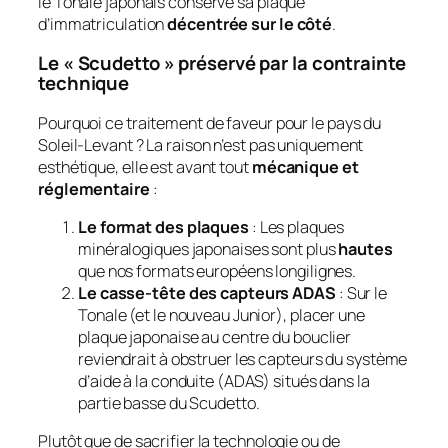
le Tonale japonais conserve sa plaque
d’immatriculation
décentrée sur le côté
.
Le « Scudetto » préservé par la contrainte
technique
Pourquoi ce traitement de faveur pour le pays du
Soleil-Levant ? La raison n’est pas uniquement
esthétique, elle est avant tout
mécanique et
réglementaire
:
Le format des plaques
: Les plaques
minéralogiques japonaises sont plus
hautes
que nos formats européens longilignes.
Le casse-tête des capteurs ADAS
: Sur le
Tonale (et le nouveau Junior), placer une
plaque japonaise au centre du bouclier
reviendrait à obstruer les capteurs du système
d’aide à la conduite (ADAS) situés dans la
partie basse du Scudetto.
Plutôt que de sacrifier la technologie ou de