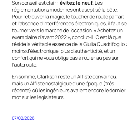
Son conseil est clair :
évitez le neuf.
Les
réglementations modernes ont aseptisé la bête.
Pour retrouver la magie, le toucher de route parfait
et l’absence d’interférences électroniques, il faut se
tourner vers le marché de l’occasion.
« Achetez un
exemplaire d’avant 2022 »
, conclut-il. C’est là que
réside la véritable essence de la Giulia Quadrifoglio :
moins d’électronique, plus d’authenticité, et un
confort qui ne vous oblige pas à rouler au pas sur
l’autoroute.
En somme, Clarkson reste un Alfiste convaincu,
mais un Alfiste nostalgique d’une époque (très
récente) où les ingénieurs avaient encore le dernier
mot sur les législateurs.
07/02/2026