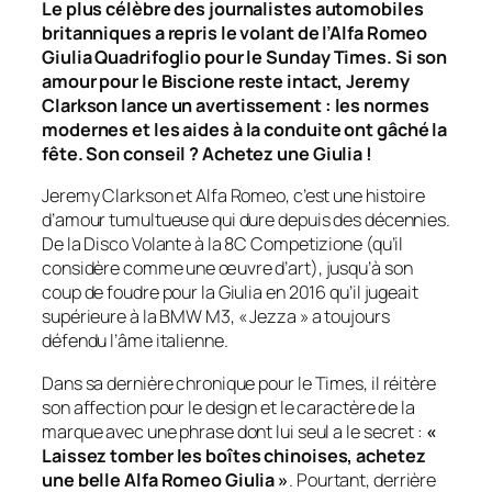
Le plus célèbre des journalistes automobiles
britanniques a repris le volant de l’Alfa Romeo
Giulia Quadrifoglio pour le
Sunday Times
. Si son
amour pour le Biscione reste intact, Jeremy
Clarkson lance un avertissement : les normes
modernes et les aides à la conduite ont gâché la
fête. Son conseil ? Achetez une Giulia !
Jeremy Clarkson et Alfa Romeo, c’est une histoire
d’amour tumultueuse qui dure depuis des décennies.
De la Disco Volante à la 8C Competizione (qu’il
considère comme une œuvre d’art), jusqu’à son
coup de foudre pour la Giulia en 2016 qu’il jugeait
supérieure à la BMW M3, « Jezza » a toujours
défendu l’âme italienne.
Dans sa dernière chronique pour le
Times
, il réitère
son affection pour le design et le caractère de la
marque avec une phrase dont lui seul a le secret :
«
Laissez tomber les boîtes chinoises, achetez
une belle Alfa Romeo Giulia »
. Pourtant, derrière