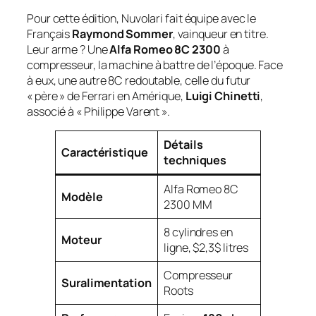
Pour cette édition, Nuvolari fait équipe avec le
Français
Raymond Sommer
, vainqueur en titre.
Leur arme ? Une
Alfa Romeo 8C 2300
à
compresseur, la machine à battre de l’époque. Face
à eux, une autre 8C redoutable, celle du futur
« père » de Ferrari en Amérique,
Luigi Chinetti
,
associé à « Philippe Varent ».
Détails
Caractéristique
techniques
Alfa Romeo 8C
Modèle
2300 MM
8 cylindres en
Moteur
ligne, $2,3$ litres
Compresseur
Suralimentation
Roots