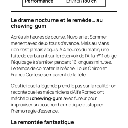
Performance
Environ
180 ch
Le drame nocturne et le remède… au
chewing-gum
Après six heures de course, Nuvolari et Sommer
mènent avec deux tours d’avance. Mais au Mans,
rien n’est jamais acquis. À 4 heures du matin, une
fuite de carburant sur le réservoir de l’Alfa n°11 oblige
l’équipage à s’arrêter pendant 16 longues minutes.
Le temps de colmater la brèche, Louis Chiron et
Franco Cortese s’emparent de la tête.
C’est ici que la légende prend le pas sur la réalité : on
raconte que les mécaniciens d’Alfa Romeo ont
mâché du
chewing-gum
avec fureur pour
improviser un bouchon hermétique et stopper
l’hémorragie d’essence.
La remontée fantastique