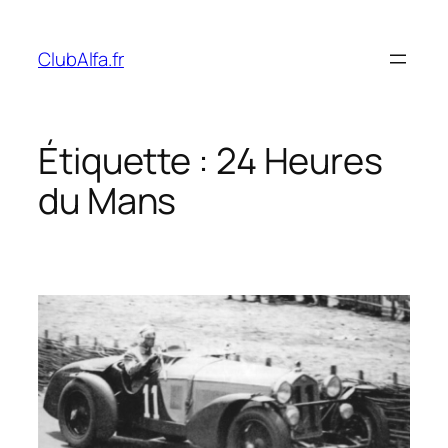
Aller
au
ClubAlfa.fr
contenu
Étiquette :
24 Heures
du Mans