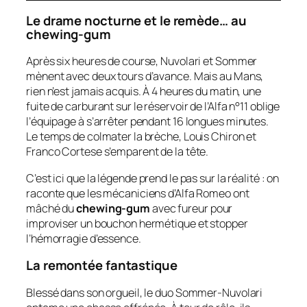
Le drame nocturne et le remède… au
chewing-gum
Après six heures de course, Nuvolari et Sommer
mènent avec deux tours d’avance. Mais au Mans,
rien n’est jamais acquis. À 4 heures du matin, une
fuite de carburant sur le réservoir de l’Alfa n°11 oblige
l’équipage à s’arrêter pendant 16 longues minutes.
Le temps de colmater la brèche, Louis Chiron et
Franco Cortese s’emparent de la tête.
C’est ici que la légende prend le pas sur la réalité : on
raconte que les mécaniciens d’Alfa Romeo ont
mâché du
chewing-gum
avec fureur pour
improviser un bouchon hermétique et stopper
l’hémorragie d’essence.
La remontée fantastique
Blessé dans son orgueil, le duo Sommer-Nuvolari