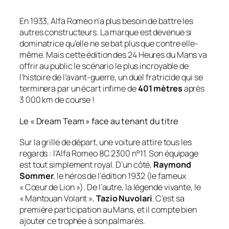
En 1933, Alfa Romeo n’a plus besoin de battre les
autres constructeurs. La marque est devenue si
dominatrice qu’elle ne se bat plus que contre elle-
même. Mais cette édition des 24 Heures du Mans va
offrir au public le scénario le plus incroyable de
l’histoire de l’avant-guerre, un duel fratricide qui se
terminera par un écart infime de
401 mètres
après
3 000 km de course !
Le « Dream Team » face au tenant du titre
Sur la grille de départ, une voiture attire tous les
regards : l’Alfa Romeo 8C 2300 n°11. Son équipage
est tout simplement royal. D’un côté,
Raymond
Sommer
, le héros de l’édition 1932 (le fameux
« Cœur de Lion »). De l’autre, la légende vivante, le
« Mantouan Volant »,
Tazio Nuvolari
. C’est sa
première participation au Mans, et il compte bien
ajouter ce trophée à son palmarès.