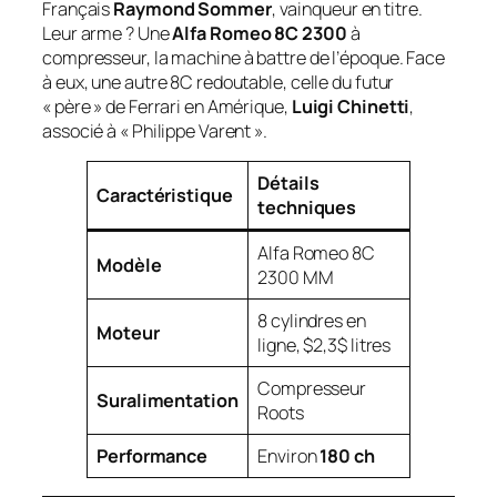
Français
Raymond Sommer
, vainqueur en titre.
Leur arme ? Une
Alfa Romeo 8C 2300
à
compresseur, la machine à battre de l’époque. Face
à eux, une autre 8C redoutable, celle du futur
« père » de Ferrari en Amérique,
Luigi Chinetti
,
associé à « Philippe Varent ».
Détails
Caractéristique
techniques
Alfa Romeo 8C
Modèle
2300 MM
8 cylindres en
Moteur
ligne, $2,3$ litres
Compresseur
Suralimentation
Roots
Performance
Environ
180 ch