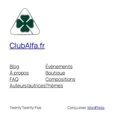
ClubAlfa.fr
Blog
Évènements
À propos
Boutique
FAQ
Compositions
Auteurs/autrices
Thèmes
Twenty Twenty-Five
Conçu avec
WordPress