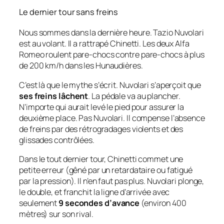
Le dernier tour sans freins
Nous sommes dans la dernière heure. Tazio Nuvolari
est au volant. Il a rattrapé Chinetti. Les deux Alfa
Romeo roulent pare-chocs contre pare-chocs à plus
de 200 km/h dans les Hunaudières.
C’est là que le mythe s’écrit. Nuvolari s’aperçoit que
ses freins lâchent
. La pédale va au plancher.
N’importe qui aurait levé le pied pour assurer la
deuxième place. Pas Nuvolari. Il compense l’absence
de freins par des rétrogradages violents et des
glissades contrôlées.
Dans le tout dernier tour, Chinetti commet une
petite erreur (gêné par un retardataire ou fatigué
par la pression). Il n’en faut pas plus. Nuvolari plonge,
le double, et franchit la ligne d’arrivée avec
seulement
9 secondes d’avance
(environ 400
mètres) sur son rival.