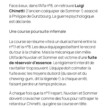
Face à eux, dans l’Alfa n°8, on retrouve
Luigi
Chinetti
(l’ancien coéquipier de Sommer !) associé
à Philippe de Gunzbourg. La guerre psychologique
est déclarée.
Une course poursuite infernale
La course se résume vite à un duel acharné entre la
n°11 et la n°8. Les deux équipages battent le record
du tour à la chaîne. Mais la mécanique s’en mêle.
L’Alfa de Nuvolari et Sommer est victime d’une
fuite
de réservoir d’essence
. Le règlement interdit de
ravitailler trop souvent. L’équipe doit colmater la
fuite avec les moyens du bord (du savon et du
chewing-gum, dit la légende !) à chaque arrêt,
faisant perdre un temps précieux.
À chaque fois que la n°11 repart, Nuvolari et Sommer
doivent cravacher comme des fous pour rattraper le
retard sur Chinetti, qui gère sa course en tête.