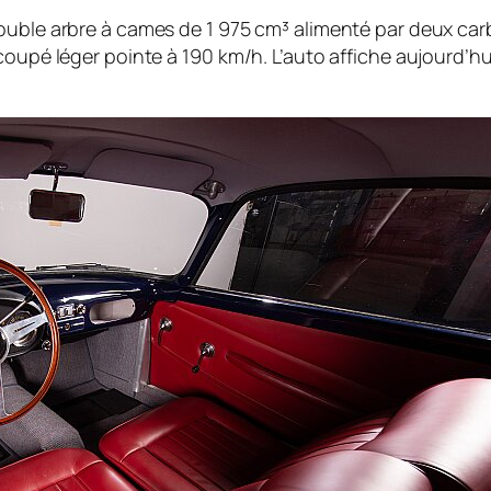
double arbre à cames de 1 975 cm³ alimenté par deux ca
coupé léger pointe à 190 km/h. L’auto affiche aujourd’h