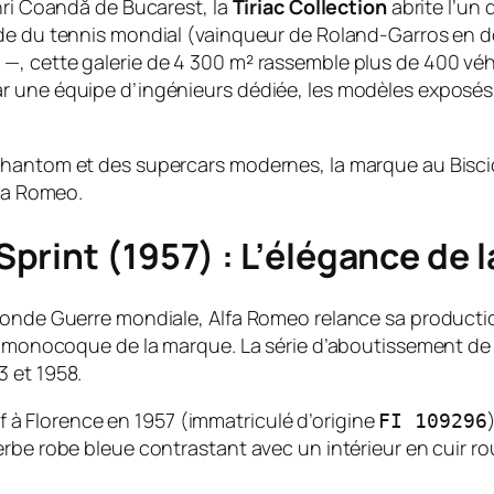
nri Coandă de Bucarest, la
Tiriac Collection
abrite l’un
de du tennis mondial (vainqueur de Roland-Garros en do
—, cette galerie de 4 300 m² rassemble plus de 400 véh
r une équipe d’ingénieurs dédiée, les modèles exposés 
Phantom et des supercars modernes, la marque au Bisc
lfa Romeo.
rint (1957) : L’élégance de 
conde Guerre mondiale, Alfa Romeo relance sa productio
re monocoque de la marque. La série d’aboutissement de
 et 1958.
euf à Florence en 1957 (immatriculé d’origine
FI 109296
erbe robe bleue contrastant avec un intérieur en cuir r