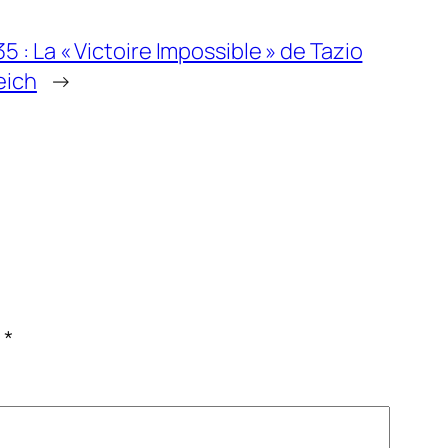
 : La « Victoire Impossible » de Tazio
eich
→
c
*