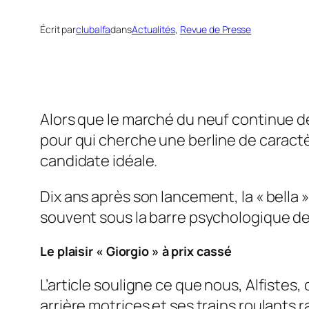
Écrit par
clubalfa
dans
Actualités
, 
Revue de Presse
Alors que le marché du neuf continue de
pour qui cherche une berline de caractère
candidate idéale.
Dix ans après son lancement, la « bella 
souvent sous la barre psychologique d
Le plaisir « Giorgio » à prix cassé
L’article souligne ce que nous, Alfistes
arrière motrices et ses trains roulants r