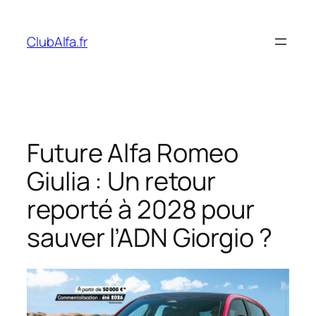
Aller
au
ClubAlfa.fr
contenu
Future Alfa Romeo
Giulia : Un retour
reporté à 2028 pour
sauver l’ADN Giorgio ?