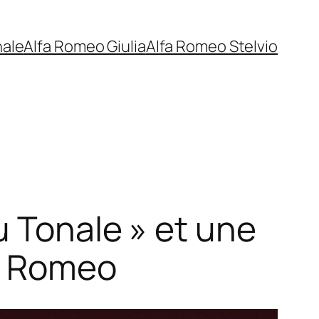
nale
Alfa Romeo Giulia
Alfa Romeo Stelvio
u Tonale » et une
fa Romeo