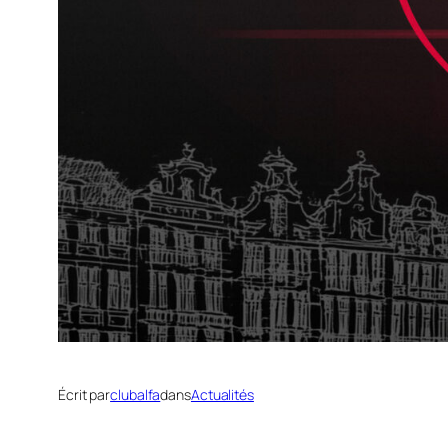
Écrit par
clubalfa
dans
Actualités