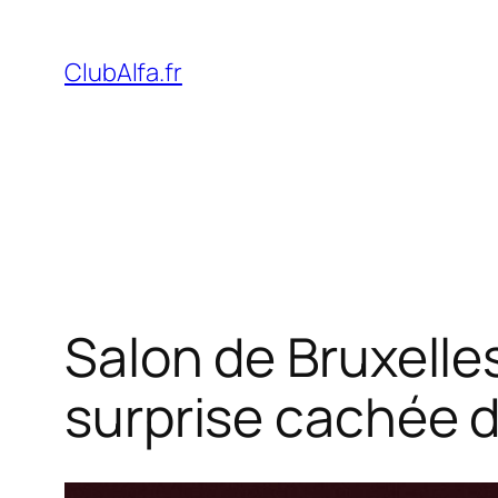
Aller
au
ClubAlfa.fr
contenu
Salon de Bruxelle
surprise cachée 