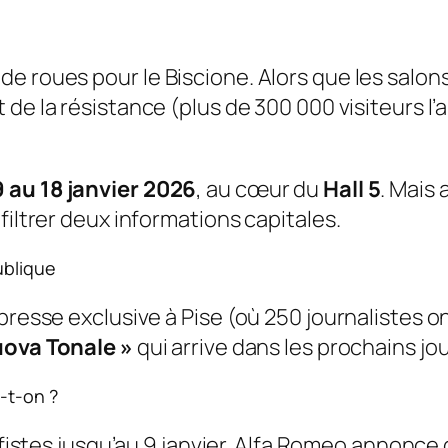
 de roues pour le
Biscione
. Alors que les salo
t de la résistance (plus de 300 000 visiteurs l
9 au 18 janvier 2026
, au cœur du
Hall 5
. Mais
filtrer deux informations capitales.
ublique
resse exclusive à Pise (où 250 journalistes ont
uova Tonale »
qui arrive dans les prochains jo
-t-on ?
fistes
jusqu’au 9 janvier. Alfa Romeo annonce